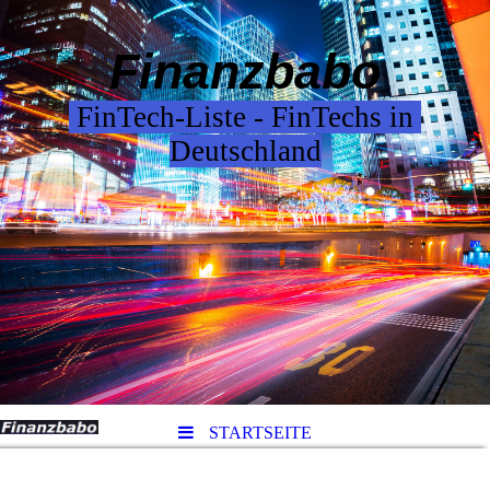
F
inanzbabo
FinTech-Liste - FinTechs in
Deutschland
STARTSEITE