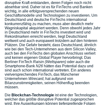
disruptive Kraft entstanden, deren Folgen noch nicht
absehbar sind. Daher ist es für FinTechs und Banken
wichtig, in alle erfolgsversprechenden neuen
Geschäftsmodelle und Technologien zu investieren. Um
Deutschland und deutsche FinTechs international
konkurrenzfähig zu machen, muss aber deutlich mehr
Wagniskapital akquiriert werden. Denn obwohl jedes Jahr
in Deutschland mehr in FinTechs investiert wird und
Rekordmarken erreicht werden, liegt Deutschland
weltweit und auch europaweit trotzdem auf den hinteren
Plätzen. Die Gefahr besteht, dass Deutschland, ähnlich
wie bei den Tech-Unternehmen aus dem Silicon Valley,
auch bei den FinTechs den globalen Anschluss verliert
und keinen eigenen Global Player hervorbringt. Das
Berliner FinTech
Raisin (Weltsparen
)
oder auch die
Smartphone-Bank
N26
hätten das Potential dazu und
sind auch schon international vertreten. Ein anderes
vielversprechendes FinTech, das Münchener
Unternehmen
Wirecard
, hat aufgrund von
Bilanzunstimmigkeiten, seinen Höhenflug beenden
müssen.
Die
Blockchan-Technologie
ist eine der Technologien,
welcher das größte disruptive Potential zugesprochen
wird. Ihre Auswirkungen können tiefergreifende Folgen